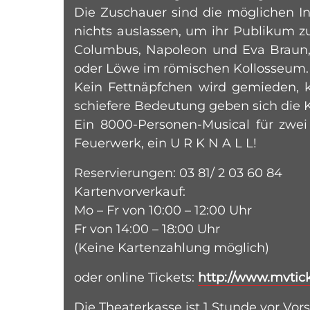
Die Zuschauer sind die möglichen I
nichts auslassen, um ihr Publikum z
Columbus, Napoleon und Eva Braun, 
oder Löwe im römischen Kollosseum.
Kein Fettnäpfchen wird gemieden, ke
schiefere Bedeutung geben sich die K
Ein 8000-Personen-Musical für zwei
Feuerwerk, ein U R K N A L L!
Reservierungen: 03 81/ 2 03 60 84
Kartenvorverkauf:
Mo – Fr von 10:00 – 12:00 Uhr
Fr von 14:00 – 18:00 Uhr
(Keine Kartenzahlung möglich)
oder online Tickets:
http://www.mvtic
Die Theaterkasse ist 1 Stunde vor Vor