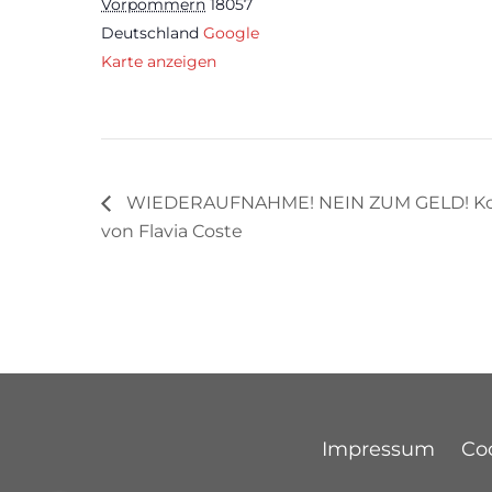
Vorpommern
18057
Deutschland
Google
Karte anzeigen
WIEDERAUFNAHME! NEIN ZUM GELD! K
von Flavia Coste
Impressum
Coo