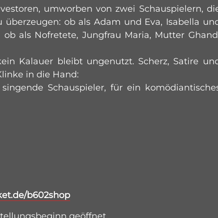
nvestoren, umworben von zwei Schauspielern, di
u überzeugen: ob als Adam und Eva, Isabella un
ob als Nofretete, Jungfrau Maria, Mutter Ghand
in Kalauer bleibt ungenutzt. Scherz, Satire un
linke in die Hand:
 singende Schauspieler, für ein komödiantische
ket.de/b602shop
stellungsbeginn geöffnet.