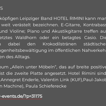
TS
sköpfigen Leipziger Band HOTEL RIMINI kann ma
weit verästelt bezeichnen. E-Gitarre, Kontrabas
d Violine; Piano und Akustikgitarre treffen au
esetztes Waldhorn oder ein betagtes Casio. Di
 dabei den Krokodilstränen städtische
ngenheitsbewältigung im öffentlichen Nahverkeh
n des Alltags.
um „Allein unter Möbeln“, das auf breite positiv
st die zweite Platte angesetzt. Hotel Rimini sind
),Annegret Enderle, Valentin Link (KUF),Paul-Jako
 Machine), Paula Schieferecke
r-events.de/?p=31175