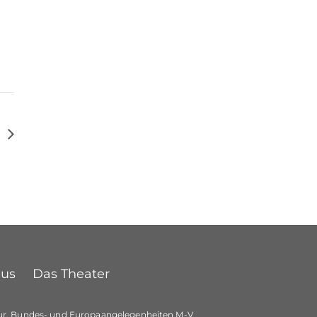
6
Bus
Das Theater
ltur, Bundes- und Europaangelegenheiten M-V