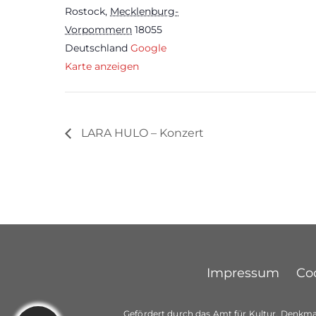
Rostock
,
Mecklenburg-
Vorpommern
18055
Deutschland
Google
Karte anzeigen
LARA HULO – Konzert
Impressum
Coo
Gefördert durch das Amt für Kultur, Denkma