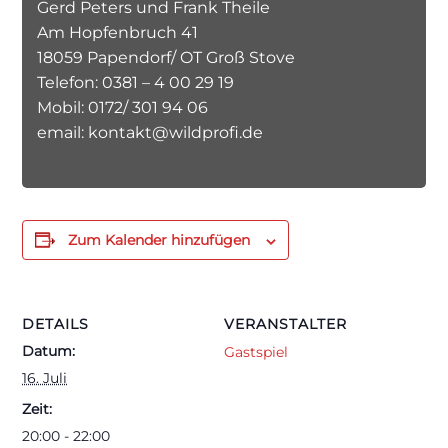
Gerd Peters und Frank Theile
Am Hopfenbruch 41
18059 Papendorf/ OT Groß Stove
Telefon: 0381 – 4 00 29 19
Mobil: 0172/ 301 94 06
email: kontakt@wildprofi.de
Zum Kalender hinzufügen
DETAILS
VERANSTALTER
Datum:
Gastspiel
16. Juli
Zeit:
20:00 - 22:00