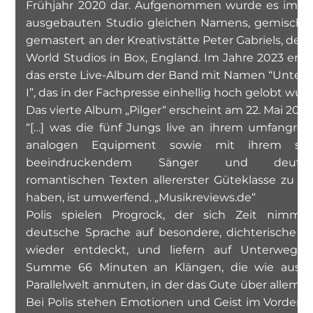
Frühjahr 2020 dar. Aufgenommen wurde es im se
ausgebauten Studio gleichen Namens, gemischt
gemastert an der Kreativstätte Peter Gabriels, den
World Studios in Box, England. Im Jahre 2023 ersc
das erste Live-Album der Band mit Namen “Unter
I”, das in der Fachpresse einhellig hoch gelobt wurd
Das vierte Album „Pilger“ erscheint am 22. Mai 2026
“[…] was die fünf Jungs live an ihrem umfangrei
analogen Equipment sowie mit ihrem sch
beeindruckendem Sänger und deutsc
romantischen Texten allererster Güteklasse zu bi
haben, ist umwerfend. „Musikreviews.de“
Polis spielen Progrock, der sich Zeit nimmt,
deutsche Sprache auf besondere, dichterische W
wieder entdeckt, und liefern auf Unterwegs 
Summe 66 Minuten an Klängen, die wie aus e
Parallelwelt anmuten, in der das Gute über allem s
Bei Polis stehen Emotionen und Geist im Vorderg