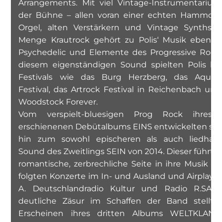
Arrangements. Mit viel Vintage-Instrumentarium
der Bühne – allen voran einer echten Hammon
Orgel, alten Verstärkern und Vintage Synths. 
Menge Krautrock gehört zu Polis‘ Musik ebenso
Psychedelic und Elemente des Progressive Rock.
diesem eigenständigen Sound spielten Polis ber
Festivals wie das Burg Herzberg, das Aquam
Festival, das Artrock Festival in Reichenbach und
Woodstock Forever.
Vom verspielt-bluesigen Prog Rock ihres 
erschienenen Debütalbums EINS entwickelten sie 
hin zum sowohl epischeren als auch liedhaft
Sound des Zweitlings SEIN von 2014. Dieser führte 
romantische, zerbrechliche Seite in ihre Musik ein
folgten Konzerte im In- und Ausland und Airplay be
A. Deutschlandradio Kultur und Radio R.SA. 
deutliche Zäsur im Schaffen der Band stellte
Erscheinen ihres dritten Albums WELTKLAN