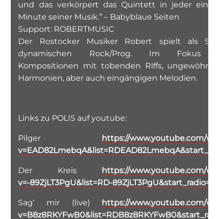
und das verkörpert das Quintett in jeder einze
Minute seiner Musik.” – Babyblaue Seiten
Support: ROBERTMUSIC
Der Rostocker Musiker Robert spielt als Sol
dynamischen Rock/Prog. Im Fokus s
Kompositionen mit tobenden Riffs, ungewöhnli
Harmonien, aber auch eingängigen Melodien.
Links zu POLIS auf youtube:
Pilger
https://www.youtube.com/wa
v=EAD82LmebqA&list=RDEAD82LmebqA&start_rad
Der Kreis
https://www.youtube.com/wa
v=-89ZjLT3PgU&list=RD-89ZjLT3PgU&start_radio=1
Sag‘ mir (live)
https://www.youtube.com/wa
v=B8z8RKYFwB0&list=RDB8z8RKYFwB0&start_radi