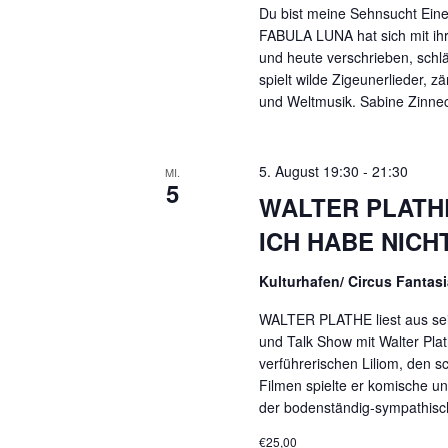
Du bist meine Sehnsucht Ein
t
FABULA LUNA hat sich mit ihr
u
und heute verschrieben, schl
n
spielt wilde Zigeunerlieder, 
g
und Weltmusik. Sabine Zinne
e
n
5. August 19:30
-
21:30
S
MI.
5
c
WALTER PLATHE l
h
ICH HABE NICH
l
ü
Kulturhafen/ Circus Fantas
s
WALTER PLATHE liest aus s
s
und Talk Show mit Walter Pla
e
verführerischen Liliom, den s
l
Filmen spielte er komische u
w
der bodenständig-sympathisch
o
€25,00
r