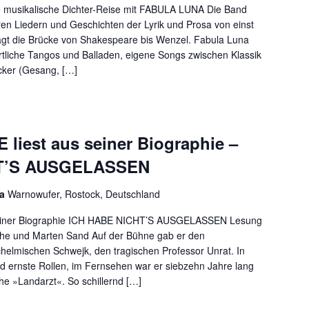
e musikalische Dichter-Reise mit FABULA LUNA Die Band
en Liedern und Geschichten der Lyrik und Prosa von einst
ägt die Brücke von Shakespeare bis Wenzel. Fabula Luna
zärtliche Tangos und Balladen, eigene Songs zwischen Klassik
cker (Gesang, […]
iest aus seiner Biographie –
T’S AUSGELASSEN
ia
Warnowufer, Rostock, Deutschland
einer Biographie ICH HABE NICHT’S AUSGELASSEN Lesung
the und Marten Sand Auf der Bühne gab er den
chelmischen Schwejk, den tragischen Professor Unrat. In
nd ernste Rollen, im Fernsehen war er siebzehn Jahre lang
e »Landarzt«. So schillernd […]