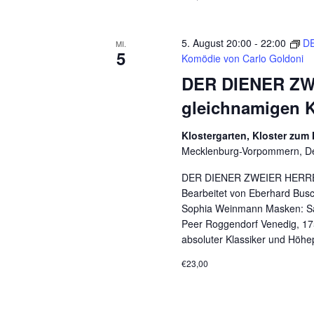
t
.
5. August 20:00
-
22:00
DE
MI.
5
Komödie von Carlo Goldoni
DER DIENER ZWE
gleichnamigen 
Klostergarten, Kloster zum
Mecklenburg-Vorpommern, D
DER DIENER ZWEIER HERREN 
Bearbeitet von Eberhard Bus
Sophia Weinmann Masken: Sara
Peer Roggendorf Venedig, 1750
absoluter Klassiker und Höhe
€23,00