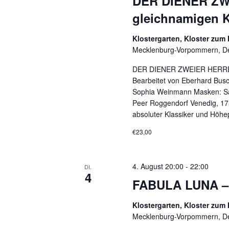
DER DIENER ZWE
S
gleichnamigen 
u
c
Klostergarten, Kloster zum
h
Mecklenburg-Vorpommern, D
e
DER DIENER ZWEIER HERREN 
n
Bearbeitet von Eberhard Bus
a
Sophia Weinmann Masken: Sara
c
Peer Roggendorf Venedig, 1750
h
absoluter Klassiker und Höhe
V
€23,00
e
r
a
4. August 20:00
-
22:00
DI.
4
n
FABULA LUNA – 
s
t
Klostergarten, Kloster zum
a
Mecklenburg-Vorpommern, D
l