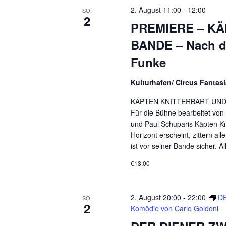
m
ü
2. August 11:00
-
12:00
SO.
2
w
s
PREMIERE – KÄ
ä
s
BANDE – Nach d
h
e
l
Funke
l
e
w
Kulturhafen/ Circus Fantas
n
o
.
r
KÄPTEN KNITTERBART UND S
t
Für die Bühne bearbeitet von
e
und Paul Schuparis Käpten Knit
Horizont erscheint, zittern a
i
ist vor seiner Bande sicher. Al
n
g
€13,00
e
b
2. August 20:00
-
22:00
DE
e
SO.
2
Komödie von Carlo Goldoni
n
.