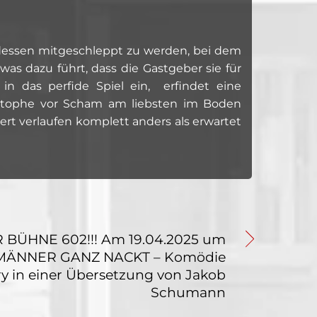
endessen mitgeschleppt zu werden, bei dem
s dazu führt, dass die Gastgeber sie für
 in das perfide Spiel ein, erfindet eine
istophe vor Scham am liebsten im Boden
ert verlaufen komplett anders als erwartet
 BÜHNE 602!!! Am 19.04.2025 um
I MÄNNER GANZ NACKT – Komödie
ry in einer Übersetzung von Jakob
Schumann