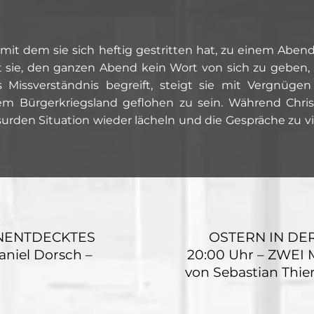
, mit dem sie sich heftig gestritten hat, zu einem Ab
sie, den ganzen Abend kein Wort von sich zu geben, wa
as Missverständnis begreift, steigt sie mit Vergnügen
em Bürgerkriegsland geflohen zu sein. Während Chr
surden Situation wieder lächeln und die Gespräche zu vi
 UNENTDECKTES
OSTERN IN DER
niel Dorsch –
20:00 Uhr – ZWE
von Sebastian Thie