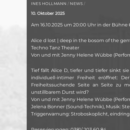
INES HOLLMANN
/
NEWS
/
10. Oktober 2025
Am 16.10.2025 um 20:00 Uhr in der Bühne
Alice d lost | deep in the bosom of the gen
Techno Tanz Theater
Von und mit Jenny Helene Wübbe (Perfor
Tief fällt Alice D, tiefer und tiefer sin
individuell-intimer Freiheit eröffnet:
Freiheitssuchende Seite an Seite zu
unstillbarem Durst wird?
Von und mit Jenny Helene Wübbe (Perfor
Jelena Bonner (Sound-Technik), Musik: St
Triggerwarnung: Stroboskoplicht, eindring
Reservierungen: 0381/ 203 60 84