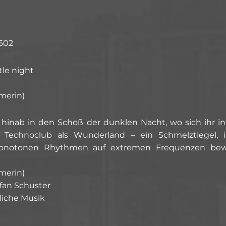
 602
tle night
merin)
kt sie hinab in den Schoß der dunklen Nacht, wo sich ih
 Der Technoclub als Wunderland – ein Schmelztiegel,
 monotonen Rhythmen auf extremen Frequenzen bew
merin)
efan Schuster
liche Musik