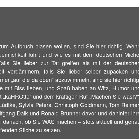
um Aufbruch blasen wollen, sind Sie hier richtig. Wen
uemlichkeit führt und wie es mit dem deutschen Miche
 Falls Sie lieber zur Tat greifen als mit der deutsche
it verdämmern, falls Sie lieber selber zupacken un
mmer „auf die da oben“ abzuwimmeln, sind sie hier richtig
ire mit Biss lieben, und Spaß haben an Witz, Humor un
ett „kaHROtte“ und dem kräftigen Ruf „Machen Sie was!?“
Lüdtke, Sylvia Peters, Christoph Goldmann, Tom Reimer
lfgang Dalk und Ronald Brunner davor und dahinter ihr
en danach, ob Sie WAS machen – stets aktuell und gena
ffenden Stiche zu setzen.