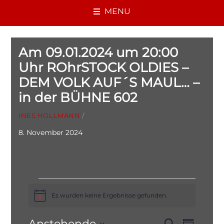
MENU
Am 09.01.2024 um 20:00
Uhr ROhrSTOCK OLDIES –
DEM VOLK AUF´S MAUL… –
in der BÜHNE 602
INES HOLLMANN
/
8. November 2024
Veranstaltungen
Es wurden keine Ergebnisse gefunden.
H
i
n
Verans
Anstehende
S
w