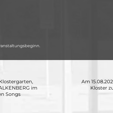
ranstaltungsbeginn.
lostergarten,
Am 15.08.202
C FALKENBERG im
Kloster 
en Songs