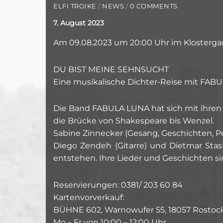
ELFI TROIKE
/
NEWS
/
0 COMMENTS
7. August 2023
Am 09.08.2023 um 20:00 Uhr im Klostergar
DU BIST MEINE SEHNSUCHT
Eine musikalische Dichter-Reise mit FAB
Die Band FABULA LUNA hat sich mit ihren 
die Brücke von Shakespeare bis Wenzel.
Sabine Zinnecker (Gesang, Geschichten, Per
Diego Zendeh (Gitarre) und Dietmar Sta
entstehen. Ihre Lieder und Geschichten s
Reservierungen: 0381/ 203 60 84
Kartenvorverkauf:
BÜHNE 602, Warnowufer 55, 18057 Rostoc
Mo – Fr von 10:00 – 12:00 Uhr