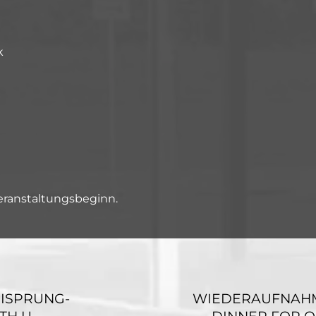
k
Veranstaltungsbeginn.
REISPRUNG-
WIEDERAUFNAHME!
TH U –
– DINNER FOR O