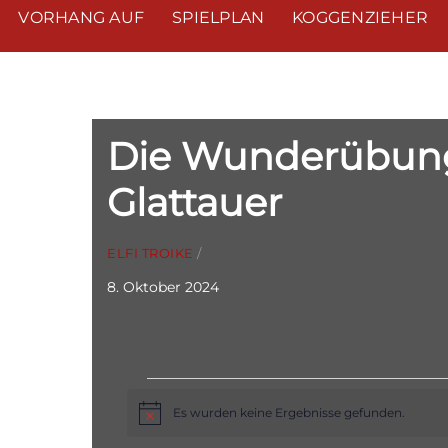
VORHANG AUF
SPIELPLAN
KOGGENZIEHER
Die Wunderübung
Glattauer
ELFI TROIKE
/
8. Oktober 2024
Veranstaltu
Es wurden keine Ergebnisse gefunden.
H
i