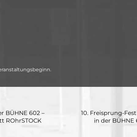
Veranstaltungsbeginn.
der BÜHNE 602 –
10. Freisprung-Fes
tt ROhrSTOCK
in der BÜHNE 